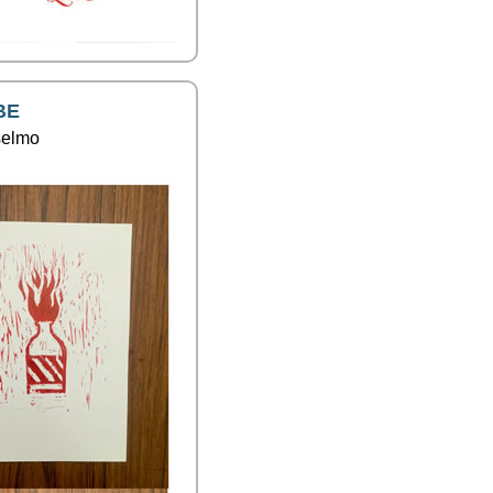
BE
selmo