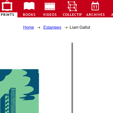
Home
Estampes
Liam Gallut