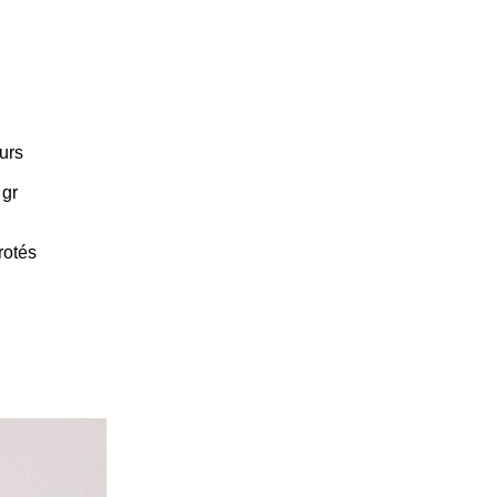
urs
 gr
rotés