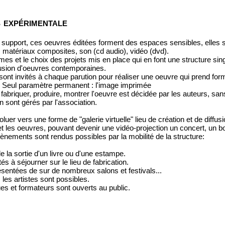
 expérimentale
r support, ces oeuvres éditées forment des espaces sensibles, elles
, matériaux composites, son (cd audio), vidéo (dvd).
rmes et le choix des projets mis en place qui en font une structure sin
fusion d'oeuvres contemporaines.
 sont invités à chaque parution pour réaliser une oeuvre qui prend form
. Seul paramètre permanent : l'image imprimée
fabriquer, produire, montrer l'oeuvre est décidée par les auteurs, san
ion sont gérés par l'association.
oluer vers une forme de "galerie virtuelle" lieu de création et de diffu
 et les oeuvres, pouvant devenir une vidéo-projection un concert, un bon
vènements sont rendus possibles par la mobilité de la structure:
 la sortie d'un livre ou d'une estampe.
és à séjourner sur le lieu de fabrication.
entées de sur de nombreux salons et festivals...
es artistes sont possibles.
es et formateurs sont ouverts au public.