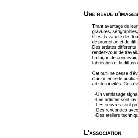
Une revue d'images
Tirant avantage de leu
gravures, sérigraphies
C'est la variété des fo
de promotion et de dif
Des artistes différents
rendez-vous de travail
La façon de concevoir, 
fabrication et la diffus
Cet outil ne cesse d'év
d'union entre le public
artistes invités. Ces é
-Un vernissage signale
-Les artistes sont invit
-Les oeuvres sont prés
-Des rencontres avec l
-Des ateliers techniqu
L'association