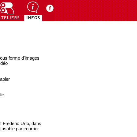
) sous forme d'images
idéo
apier
ic.
t Frédéric Urto, dans
ffusable par courrier