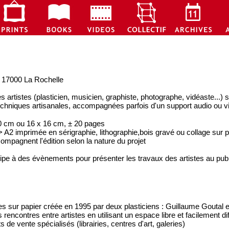
, 17000 La Rochelle
es artistes (plasticien, musicien, graphiste, photographe, vidéaste...
chniques artisanales, accompagnées parfois d'un support audio ou v
 20 cm ou 16 x 16 cm, ± 20 pages
 A2 imprimée en sérigraphie, lithographie,bois gravé ou collage sur p
mpagnent l'édition selon la nature du projet
cipe à des évènements pour présenter les travaux des artistes au publ
sur papier créée en 1995 par deux plasticiens : Guillaume Goutal e
 rencontres entre artistes en utilisant un espace libre et facilement di
ts de vente spécialisés (librairies, centres d'art, galeries)